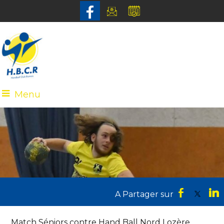
Menu
Match Séniors contre Hand Ball Nord Lozère